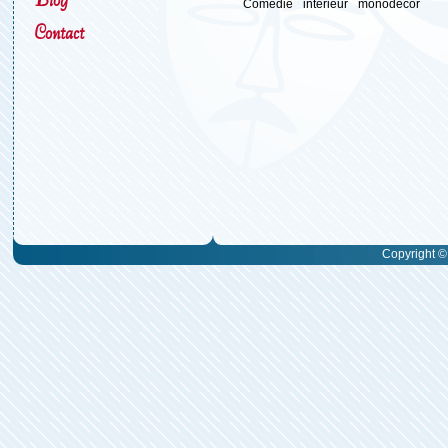
Comédie
intérieur
monodécor
Contact
Copyright © 