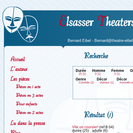
E
lsasser
T
heater
Bernard Eibel -
Bernard@theatre-eibel.
Recherche
Accueil
L'auteur
durée
homme
femme
25 (1)
0 (1)
0 (1)
Les pièces
genre
décor
décor
Comédie (1)
intérieur (1)
monodécor
Pièces en 1 acte
Pièces en 3 actes
Pour enfants
Pièces en 2 actes
Résultat (1)
Lu dans la presse
Vite un coursier!
(ref B 04)
durée (25)
adulte (6)
Blog