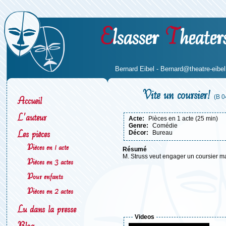
E
lsasser
T
heater
Bernard Eibel -
Bernard@theatre-eibel.
Vite un coursier!
(B 0
Accueil
L'auteur
acte:
Pièces en 1 acte (25 min)
genre:
Comédie
Les pièces
décor:
Bureau
Pièces en 1 acte
résumé
M. Struss veut engager un coursier mais
Pièces en 3 actes
Pour enfants
Pièces en 2 actes
Lu dans la presse
Videos
Blog