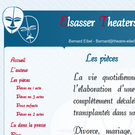
E
lsasser
T
heater
Bernard Eibel -
Bernard@theatre-eibel.
Les pièces
Accueil
L'auteur
La vie quotidienne
Les pièces
l'élaboration d'un
Pièces en 1 acte
Pièces en 3 actes
complètement décalé
Pour enfants
transplantés dans un
Pièces en 2 actes
Lu dans la presse
Divorce, mariage, 
Blog