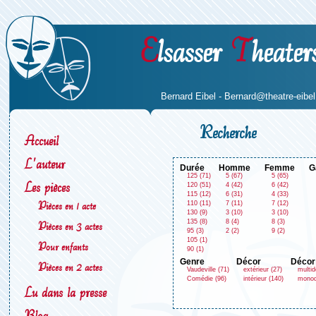
E
lsasser
T
heater
Bernard Eibel -
Bernard@theatre-eibel.
Recherche
Accueil
L'auteur
durée
homme
femme
125 (71)
5 (67)
5 (65)
Les pièces
120 (51)
4 (42)
6 (42)
115 (12)
6 (31)
4 (33)
Pièces en 1 acte
110 (11)
7 (11)
7 (12)
130 (9)
3 (10)
3 (10)
135 (8)
8 (4)
8 (3)
Pièces en 3 actes
95 (3)
2 (2)
9 (2)
105 (1)
Pour enfants
90 (1)
genre
décor
décor
Pièces en 2 actes
Vaudeville (71)
extérieur (27)
multid
Comédie (96)
intérieur (140)
monod
Lu dans la presse
Blog