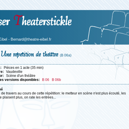
ser
T
heaterstickle
Eibel -
Bernard@theatre-eibel.fr
Une répétition de théâtre
(B 06a)
e:
Pièces en 1 acte (35 min)
re:
Vaudeville
or:
Scène d'un théâtre
es versions disponibles:
B 06
B 06b
mé
 de travers au cours de cette répétition: le metteur en scène n'est plus écouté, les
e plaisent plus, on rate les entrées...