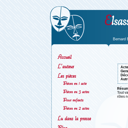
E
lsas
Bernard 
Accueil
L'auteur
act
gen
Les pièces
déc
Autr
Pièces en 1 acte
résu
Pièces en 3 actes
Tout va
rôles n
Pour enfants
Pièces en 2 actes
Lu dans la presse
Blog