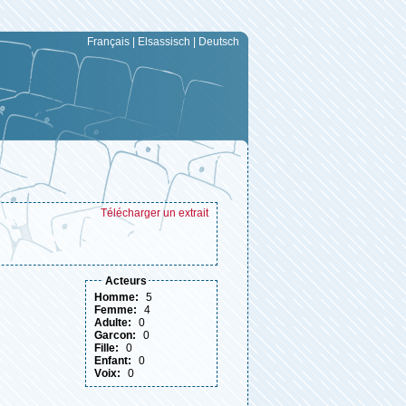
Français
|
Elsassisch
|
Deutsch
Télécharger un extrait
acteurs
homme:
5
femme:
4
adulte:
0
garcon:
0
fille:
0
enfant:
0
voix:
0