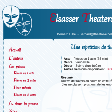
E
lsasser
T
heater
Bernard Eibel -
Bernard@theatre-eibel.
Une répétition de th
Accueil
L'auteur
acte:
Pièces en 1 acte (35 min)
genre:
Vaudeville
Les pièces
décor:
Scène d'un théâtre
Autres versions disponibles:
B 0
Pièces en 1 acte
résumé
Pièces en 3 actes
Tout va de travers au cours de cette ré
rôles ne plaisent plus, on rate les entr
Pour enfants
Pièces en 2 actes
Lu dans la presse
Blog