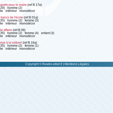
quets pour le maire
(ref B 17a)
(20)
homme (2)
ie
intérieur
monodécor
 bancs de l'école
(ref B 01a)
(35)
homme (2)
femme (3)
ie
intérieur
monodécor
e affaire
(ref B 09)
(35)
homme (2)
femme (4)
enfant (3)
ie
intérieur
monodécor
se à la voiture!
(ref B 16a)
(35)
homme (2)
femme (1)
ie
intérieur
monodécor
Copyright © theatre-eibel.fr |
Mentions Légales