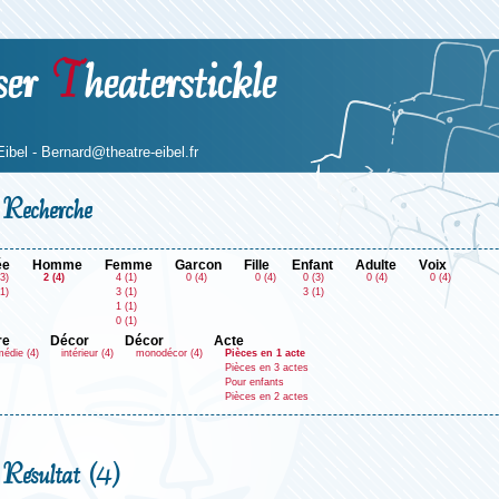
ser
T
heaterstickle
Eibel -
Bernard@theatre-eibel.fr
Recherche
ée
homme
femme
garcon
fille
enfant
adulte
voix
3)
2 (4)
4 (1)
0 (4)
0 (4)
0 (3)
0 (4)
0 (4)
1)
3 (1)
3 (1)
1 (1)
0 (1)
re
décor
décor
acte
édie (4)
intérieur (4)
monodécor (4)
Pièces en 1 acte
Pièces en 3 actes
Pour enfants
Pièces en 2 actes
Résultat (4)