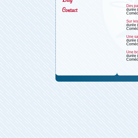
Des pa
Contact
durée 
Coméd
Sur les
durée 
Coméd
Une sal
durée 
Coméd
Une bos
durée 
Coméd