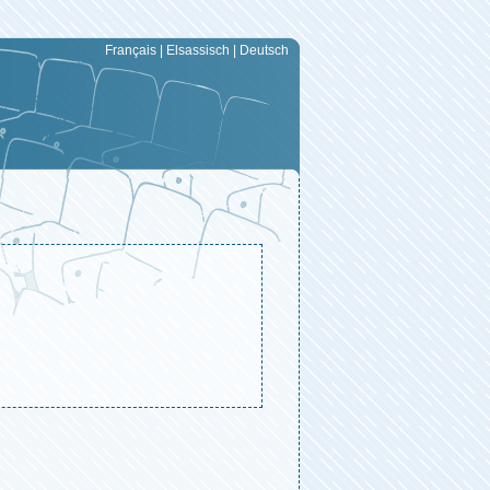
Français
|
Elsassisch
|
Deutsch