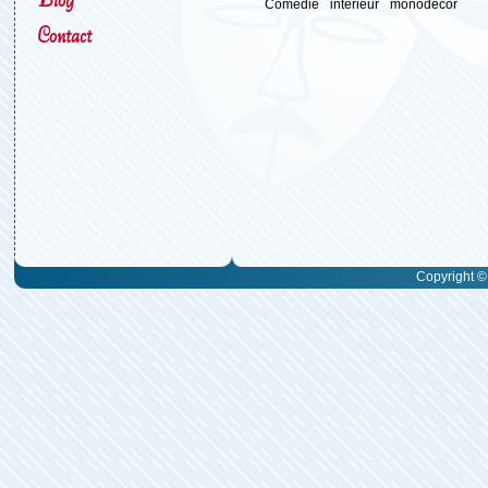
Comédie
intérieur
monodécor
Contact
Copyright © 