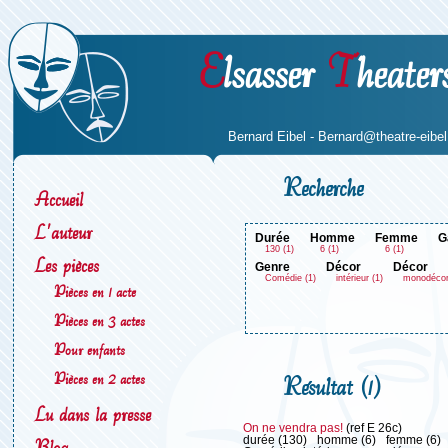
E
lsasser
T
heater
Bernard Eibel -
Bernard@theatre-eibel.
Recherche
Accueil
L'auteur
durée
homme
femme
130 (1)
6 (1)
6 (1)
Les pièces
genre
décor
décor
Comédie (1)
intérieur (1)
monodécor
Pièces en 1 acte
Pièces en 3 actes
Pour enfants
Pièces en 2 actes
Résultat (1)
Lu dans la presse
On ne vendra pas!
(ref E 26c)
durée (130)
homme (6)
femme (6)
Blog