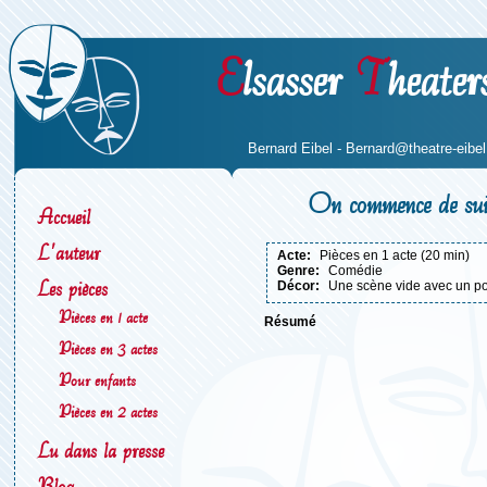
E
lsasser
T
heater
Bernard Eibel -
Bernard@theatre-eibel.
On commence de su
Accueil
L'auteur
acte:
Pièces en 1 acte (20 min)
genre:
Comédie
Les pièces
décor:
Une scène vide avec un p
Pièces en 1 acte
résumé
Pièces en 3 actes
Pour enfants
Pièces en 2 actes
Lu dans la presse
Blog