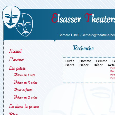
E
lsasser
T
heater
Bernard Eibel -
Bernard@theatre-eibel.
Recherche
Accueil
L'auteur
durée
homme
femme
genre
décor
décor
acte
Les pièces
Pièc
Pièc
Pièces en 1 acte
Pou
Pièc
Pièces en 3 actes
Pour enfants
Pièces en 2 actes
Lu dans la presse
Blog