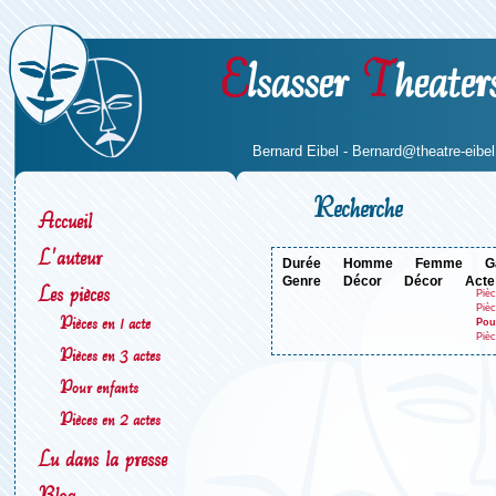
E
lsasser
T
heater
Bernard Eibel -
Bernard@theatre-eibel.
Recherche
Accueil
L'auteur
durée
homme
femme
genre
décor
décor
acte
Les pièces
Pièc
Pièc
Pièces en 1 acte
Pou
Pièc
Pièces en 3 actes
Pour enfants
Pièces en 2 actes
Lu dans la presse
Blog