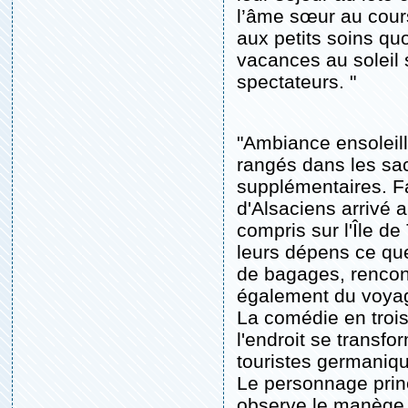
l’âme sœur au cour
aux petits soins qu
vacances au soleil s
spectateurs. "
"Ambiance ensoleil
rangés dans les sac
supplémentaires. F
d'Alsaciens arrivé 
compris sur l'Île d
leurs dépens ce que 
de bagages, rencont
également du voya
La comédie en trois 
l'endroit se transfo
touristes germaniq
Le personnage prin
observe le manège 