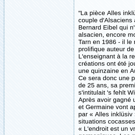
"La pièce Alles inkl
couple d'Alsaciens 
Bernard Eibel qui n
alsacien, encore mo
Tarn en 1986 - il le
prolifique auteur d
L'enseignant à la re
créations ont été j
une quinzaine en A
Ce sera donc une pr
de 25 ans, sa premi
s'intitulait 's fehlt 
Après avoir gagné un
et Germaine vont a
par « Alles inklüsi
situations cocasse
« L'endroit est un v