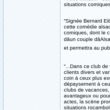
situations comiques
"Signée Bernard Eibe
cette comédie alsac
comiques, dont le c
dâun couple dâAl
et permettra au publi
"...Dans ce club de
clients divers et v
coin à ceux plus e
dépaysement à ceux
clubs de vacances, l
avantageux ou pour 
actes, la scène pro
situations rocambo