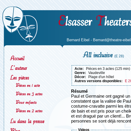
E
lsasser
T
heater
Bernard Eibel -
Bernard@theatre-eibel.
All inclusive
(E 28)
Accueil
L'auteur
acte:
Pièces en 3 actes (125 min)
genre:
Vaudeville
Les pièces
décor:
Plage d'un hôtel
Autres versions disponibles:
E 2
Pièces en 1 acte
résumé
Pièces en 3 actes
Paul et Germaine ont gagné un vo
constatent que la valise de Pau
Pour enfants
costume-cravatte parmi les étra
Pièces en 2 actes
de bain et est pris pour un chei
et est dragué par un client!...
Lu dans la presse
personnes se sont déjà rencontr
Blog
Videos