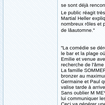
se sont déjà rencon
Le public réagit tr
Martial Heller expl
nombreux rôles et p
de lâautomne."
"La comédie se dé
le bar et la plage 
Emilie et venue ave
recherche de l'âme
La famille SOMMER 
bronzer au maxim
Germaine et Paul qui
valise tarde à arrive
Sans oublier M MEY
lui communiquer le
Ceci va générer une