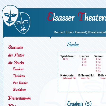
E
lsasser
T
heater
Bernard Eibel -
Bernard@theatre-eibel.
Suche
Startseite
der Autor
Spieldauer
Herren
Damen
35 (5)
5 (2)
6 (1)
die Stücke
3 (2)
5 (1)
4 (1)
4 (1)
Einakter
3 (1)
0 (1)
Dreiakter
Kategorie
Bühnenbild
Bühn
Schwank (5)
Innen (5)
Eins 
Für Kinder
Zweiakter
Pressestimmen
Ergebnis (5)
Blog